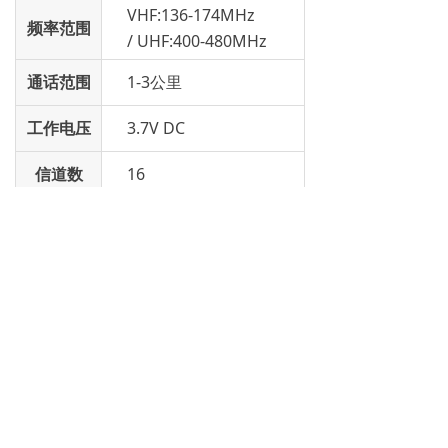
VHF:136-174MHz
频率范围
/ UHF:400-480MHz
通话范围
1-3公里
工作电压
3.7V DC
信道数
16
电池容量
1500mAh/2600mAh
尺寸
98.5×53×35mm
上一个：
CD360
ꄴ
下一个：
T-168Pro
ꄲ