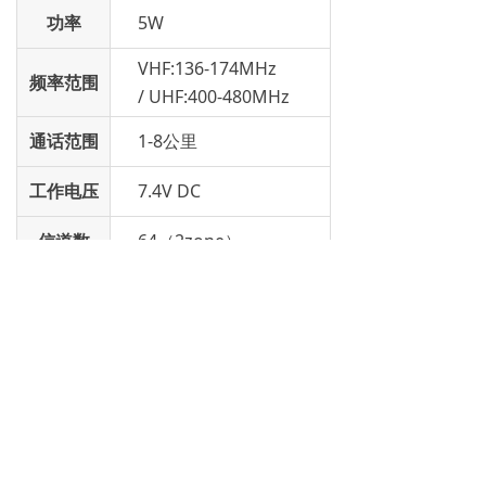
功率
5W
VHF:136-174MHz
频率范围
/ UHF:400-480MHz
通话范围
1-8公里
工作电压
7.4V DC
信道数
64（2zone）
电池容量
2000mAh
尺寸
106×54×31mm
上一个：
战狼3
ꄴ
下一个：
UV58D
ꄲ