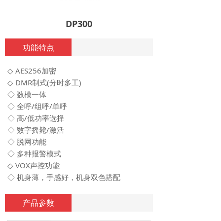
DP300
功能特点
◇ AES256加密
◇ DMR制式(分时多工)
◇ 数模一体
◇ 全呼/组呼/单呼
◇ 高/低功率选择
◇ 数字摇毙/激活
◇ 脱网功能
◇ 多种报警模式
◇ VOX声控功能
◇ 机身薄，手感好，机身双色搭配
产品参数