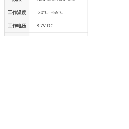
工作温度
-20℃--+55℃
工作电压
3.7V DC
电池容量
1500mAh
尺寸
81×44×21mm
上一个：
NBM1
ꄴ
下一个：
NB916
ꄲ
福建省泉州市鲤城区江南高新区紫安路8号
15260731319