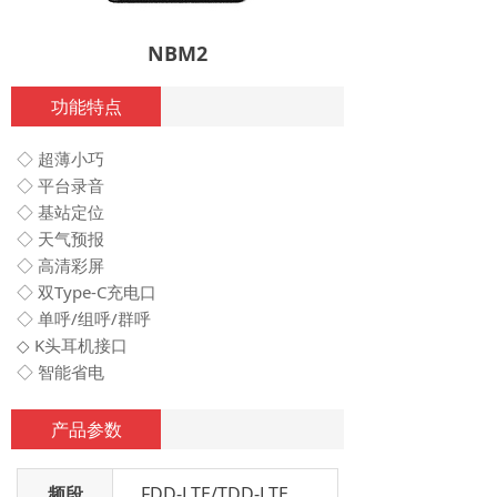
NBM2
功能特点
◇ 超薄小巧
◇ 平台录音
◇ 基站定位
◇ 天气预报
◇ 高清彩屏
◇ 双Type-C充电口
◇ 单呼/组呼/群呼
◇ K头耳机接口
◇ 智能省电
产品参数
频段
FDD-LTE/TDD-LTE