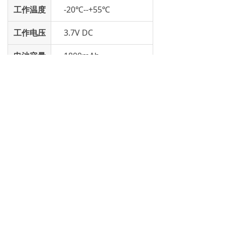
工作温度
-20℃--+55℃
工作电压
3.7V DC
电池容量
1800mAh
尺寸
97×51×21mm
上一个：
NB576
ꄴ
下一个：
NB81
ꄲ
福建省泉州市鲤城区江南高新区紫安路8号
15260731319
service@chierda.com